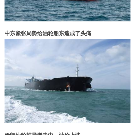
中东紧张局势给油轮船东造成了头痛
伊朗油轮被导弹击中，油价上涨