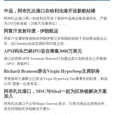
中远，阿布扎比港口在哈利法港开设新航站楼
阿布扎比港口周一在哈利法开设了新的中远海运集装箱码头，产能
为250万标准箱（20英尺当量单位）。…
阿富汗发射印度 - 伊朗航运
阿富汗交通部将很快在伊朗伊斯兰共和国的协助下启动商业航运公
司，在Chabahar自由贸易区和印度之间…
APM码头巴林IPO旨在筹集3000万美元
港口运营商APM Terminals Bahrain计划通过其计划的首次公开募股
（IPO）筹集约1…
Richard Branson辞去Virgin Hyperloop主席职务
理查德布兰森爵士已辞去Virgin Hyperloop One董事长的职务，称该
公司“需要一位更有实…
阿布扎比港口，MSC与Silsal一起为区块链解决方案
加入
阿布扎比港口子公司Maqta Gateway表示，它将与海运运营商合作，
首先对国际区块链解决方案Si…