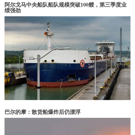
阿尔戈马中央船队船队规模突破100艘，第三季度业
绩强劲
巴尔的摩：散货船爆炸后仍漂浮