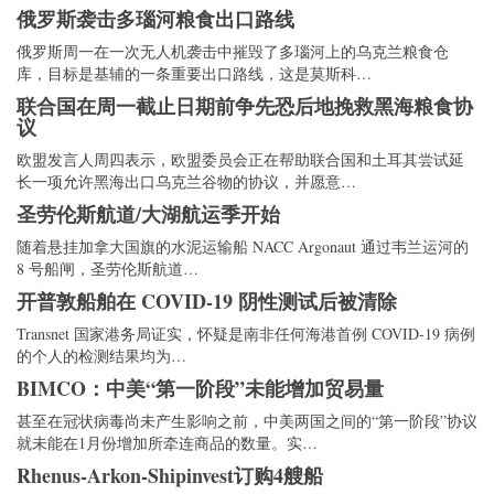
俄罗斯袭击多瑙河粮食出口路线
俄罗斯周一在一次无人机袭击中摧毁了多瑙河上的乌克兰粮食仓
库，目标是基辅的一条重要出口路线，这是莫斯科…
联合国在周一截止日期前争先恐后地挽救黑海粮食协
议
欧盟发言人周四表示，欧盟委员会正在帮助联合国和土耳其尝试延
长一项允许黑海出口乌克兰谷物的协议，并愿意…
圣劳伦斯航道/大湖航运季开始
随着悬挂加拿大国旗的水泥运输船 NACC Argonaut 通过韦兰运河的
8 号船闸，圣劳伦斯航道…
开普敦船舶在 COVID-19 阴性测试后被清除
Transnet 国家港务局证实，怀疑是南非任何海港首例 COVID-19 病例
的个人的检测结果均为…
BIMCO：中美“第一阶段”未能增加贸易量
甚至在冠状病毒尚未产生影响之前，中美两国之间的“第一阶段”协议
就未能在1月份增加所牵连商品的数量。实…
Rhenus-Arkon-Shipinvest订购4艘船