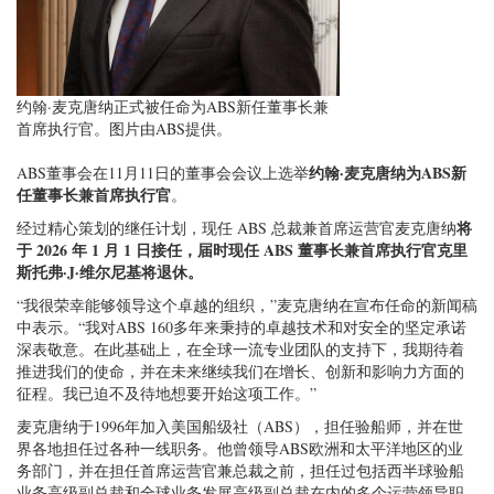
约翰·麦克唐纳正式被任命为ABS新任董事长兼
首席执行官。图片由ABS提供。
约翰·麦克唐纳为ABS新
ABS董事会在11月11日的董事会会议上选举
任董事长兼首席执行官
。
将
经过精心策划的继任计划，现任 ABS 总裁兼首席运营官麦克唐纳
于 2026 年 1 月 1 日接任，届时现任 ABS 董事长兼首席执行官克里
斯托弗·J·维尔尼基将退休。
“我很荣幸能够领导这个卓越的组织，”麦克唐纳在宣布任命的新闻稿
中表示。“我对ABS 160多年来秉持的卓越技术和对安全的坚定承诺
深表敬意。在此基础上，在全球一流专业团队的支持下，我期待着
推进我们的使命，并在未来继续我们在增长、创新和影响力方面的
征程。我已迫不及待地想要开始这项工作。”
麦克唐纳于1996年加入美国船级社（ABS），担任验船师，并在世
界各地担任过各种一线职务。他曾领导ABS欧洲和太平洋地区的业
务部门，并在担任首席运营官兼总裁之前，担任过包括西半球验船
业务高级副总裁和全球业务发展高级副总裁在内的多个运营领导职