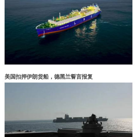
美国扣押伊朗货船，德黑兰誓言报复