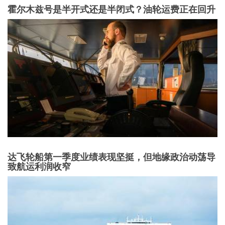
霍尔木兹号是半开式还是半闭式？油轮运费正在回升
达飞轮船第一季度业绩表现坚挺，但地缘政治动荡导
致航运利润收窄