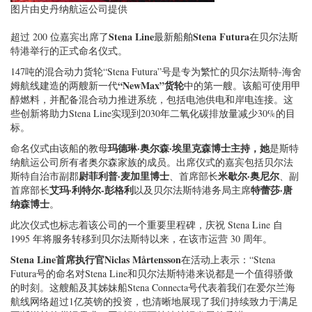
图片由史丹纳航运公司提供
Stena Line
Stena Futura
超过 200 位嘉宾出席了
最新船舶
在贝尔法斯
特港举行的正式命名仪式。
147吨的混合动力货轮“Stena Futura”号是专为繁忙的贝尔法斯特-海舍
“NewMax”货轮
姆航线建造的两艘新一代
中的第一艘。该船可使用甲
醇燃料，并配备混合动力推进系统，包括电池供电和岸电连接。这
些创新将助力Stena Line实现到2030年二氧化碳排放量减少30%的目
标。
玛德琳·奥尔森·埃里克森博士主持，她
命名仪式由该船的教母
是斯特
纳航运公司所有者奥尔森家族的成员。出席仪式的嘉宾包括贝尔法
尉菲利普·麦加里博士
米歇尔·奥尼尔
斯特自治市副郡
、首席部长
、副
艾玛·利特尔-彭格利
特蕾莎·唐
首席部长
以及贝尔法斯特港务局主席
纳森博士
。
此次仪式也标志着该公司的一个重要里程碑，庆祝 Stena Line 自
1995 年将服务转移到贝尔法斯特以来，在该市运营 30 周年。
Stena Line首席执行官Niclas Mårtensson
在活动上表示：“Stena
Futura号的命名对Stena Line和贝尔法斯特港来说都是一个值得骄傲
的时刻。这艘船及其姊妹船Stena Connecta号代表着我们在爱尔兰海
航线网络超过1亿英镑的投资，也清晰地展现了我们持续致力于满足