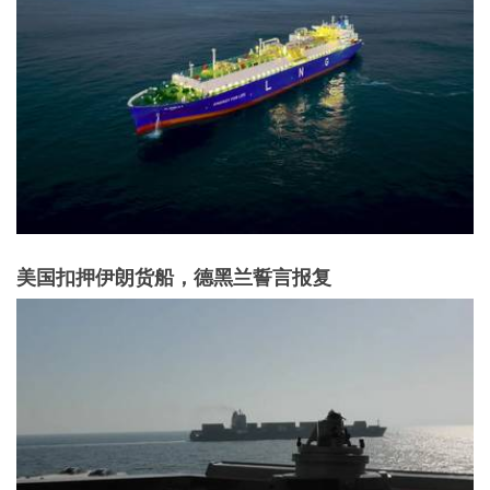
美国扣押伊朗货船，德黑兰誓言报复