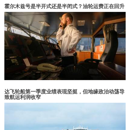
霍尔木兹号是半开式还是半闭式？油轮运费正在回升
达飞轮船第一季度业绩表现坚挺，但地缘政治动荡导
致航运利润收窄