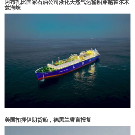
阿布扎比国家石油公司液化天然气运输船穿越霍尔木
兹海峡
美国扣押伊朗货船，德黑兰誓言报复