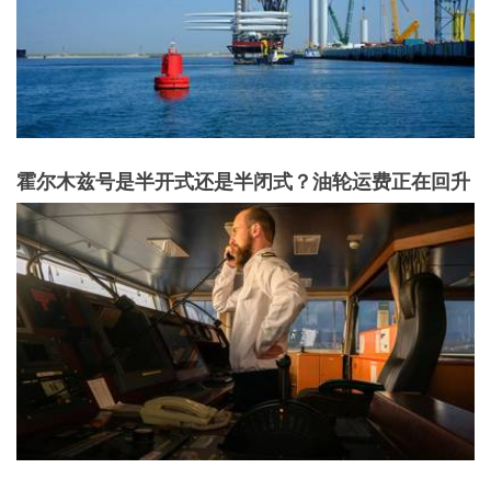
霍尔木兹号是半开式还是半闭式？油轮运费正在回升