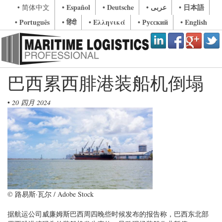
• Español
• Deutsche
• عربى
• 日本語
• 简体中文
• Português
• हिंदी
• Ελληνικά
• Русский
• English
巴西累西腓港装船机倒塌
•
20 四月 2024
© 路易斯·瓦尔 / Adobe Stock
据航运公司威廉姆斯巴西周四晚些时候发布的报告称，巴西东北部