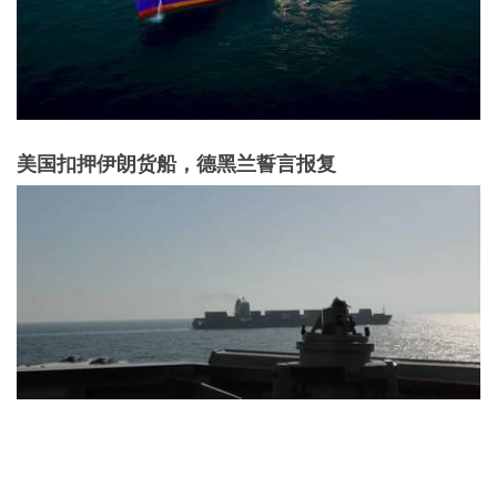
美国扣押伊朗货船，德黑兰誓言报复