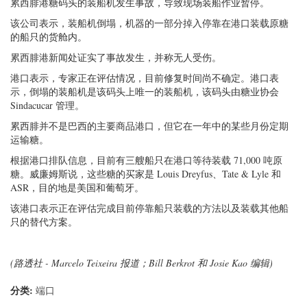
累西腓港糖码头的装船机发生事故，导致现场装船作业暂停。
该公司表示，装船机倒塌，机器的一部分掉入停靠在港口装载原糖
的船只的货舱内。
累西腓港新闻处证实了事故发生，并称无人受伤。
港口表示，专家正在评估情况，目前修复时间尚不确定。港口表
示，倒塌的装船机是该码头上唯一的装船机，该码头由糖业协会
Sindacucar 管理。
累西腓并不是巴西的主要商品港口，但它在一年中的某些月份定期
运输糖。
根据港口排队信息，目前有三艘船只在港口等待装载 71,000 吨原
糖。威廉姆斯说，这些糖的买家是 Louis Dreyfus、Tate & Lyle 和
ASR，目的地是美国和葡萄牙。
该港口表示正在评估完成目前停靠船只装载的方法以及装载其他船
只的替代方案。
(路透社 - Marcelo Teixeira 报道；Bill Berkrot 和 Josie Kao 编辑)
分类:
端口