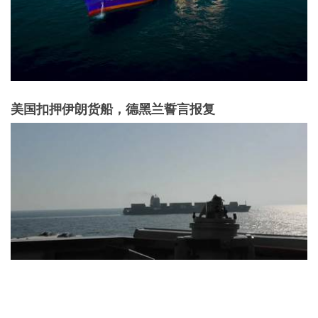
美国扣押伊朗货船，德黑兰誓言报复