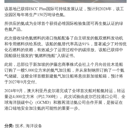
该基地已获得ISCC Plus国际可持续发展认证，预计到2028年，该工
业园区每年将生产150万吨绿色氨。
所供应的氨成为全球首个获得必维国际检验集团可再生氨认证的绿
色氨产品。
此次接收绿色氨燃料的港口拖船配备了自主研发的氨双燃料发动机
和专用燃料供给系统。该船的氨替代率高达91%，显著减少了对传统
化石燃料的依赖，有效减少了运营过程中的碳排放。该船已获得中
国船级社颁发的“氨燃料拖船”入级证书。
此前，总部位于新加坡的伊藤忠商事株式会社上个月向佐佐木造船
订购了一艘5,000立方米的氨气加注船，并从泉制钢所订购了一个氨
气储罐。这艘全球首艘新建氨气加注船将悬挂新加坡船籍，预计将
于2027年9月交付。
2024年9月，澳大利亚丹皮尔港完成了全球首次船对船氨转运，转运
量达4,000立方米（约2,700吨）。此次试验由皮尔巴拉港口公司、全
球海洋脱碳中心（GCMD）和雅苒清洁氨公司合作开展，是验证在
港口锚地安全加注氨的可能性的重要一步。
分类:
技术
,
海洋设备