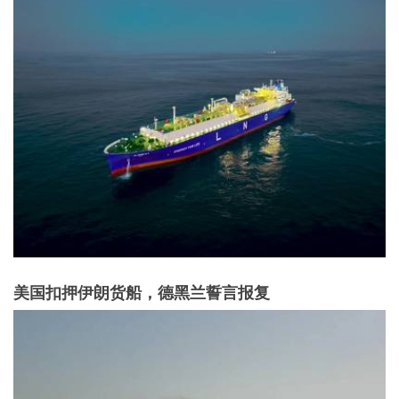
美国扣押伊朗货船，德黑兰誓言报复