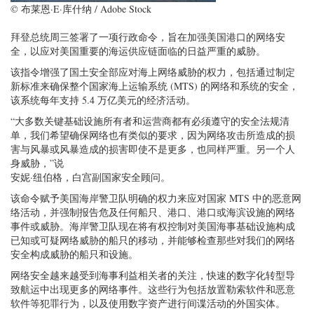
© 布莱恩·E·库什纳 / Adobe Stock
拜登总统周三签署了一项行政命令，旨在加强美国港口的网络安
全，以应对美国重要的海运供应链面临的日益严重的威胁。
该指令增强了国土安全部应对海上网络威胁的权力，包括通过制定
新标准来确保整个国家海上运输系统 (MTS) 的网络和系统的安全，
该系统每年支持 5.4 万亿美元的经济活动。
“大多数关键基础设施所有者和运营商都有必须遵守的安全法规清
单，我们希望确保网络也有类似的要求，因为网络攻击所造成的损
害与风暴或风暴造成的损害即使不是更多，也同样严重。另一个人
身威胁，”说
安妮·纽伯格，白宫副国家安全顾问。
该命令赋予美国海岸警卫队明确的权力来应对国家 MTS 中的恶意网
络活动，并强制报告危及任何船只、港口、港口或海滨设施的网络
事件或威胁。海岸警卫队现在将有权控制对美国海事基础设施构成
已知或可疑网络威胁的船只的移动，并能够检查那些对我们的网络
安全构成威胁的船只和设施。
网络安全越来越受到海事利益相关者的关注，快速的数字化转型导
致航运中出现更多的网络事件。这些行为包括放置勒索软件和恶意
软件等犯罪行为，以及使用数字资产进行间谍活动的外国实体。