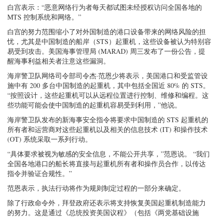
白宫表示：“恶意网络行为者每天都试图未经授权访问全国各地的
MTS 控制系统和网络。”
白宫的努力范围缩小了对外国制造的港口设备带来的网络风险的担
忧，尤其是中国制造的船岸（STS）起重机，这些设备被认为特别容
易受到攻击。美国海事管理局 (MARAD) 周三发布了一份公告，提
醒海事利益相关者注意这些漏洞。
海岸警卫队网络司令部司令杰·范恩少将表示，美国港口和受监管设
施中有 200 多台中国制造的起重机，其中包括全国近 80% 的 STS。
“按照设计，这些起重机可以从远程位置进行控制、维修和编程。这
些功能可能会使中国制造的起重机容易受到利用，”他说。
海岸警卫队发布的新海事安全指令将要求中国制造的 STS 起重机的
所有者和运营商对这些起重机以及相关的信息技术 (IT) 和操作技术
(OT) 系统采取一系列行动。
“具体要求被视为敏感的安全信息，不能公开共享，”范恩说。 “我们
全国各地港口的船长将直接与起重机所有者和操作员合作，以传达
指令并验证合规性。”
范恩表示，执法行动将作为规则制定过程的一部分来确定。
除了行政命令外，拜登政府还表示将支持恢复美国起重机制造能力
的努力。这是通过《总统投资美国议程》（包括《两党基础设施