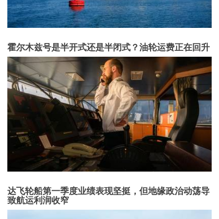
霍尔木兹号是半开式还是半闭式？油轮运费正在回升
达飞轮船第一季度业绩表现坚挺，但地缘政治动荡导
致航运利润收窄